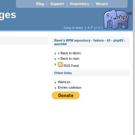
Blog
Support
Repository
Wizard
|
|
|
ages
Jump to letter: [
A
P
U
X
]
Remi's RPM repository - fedora - 43 - php83 -
aarch64
« Back to distro
« Back to repo
RSS Feed
Other links
WishList
Envies cadeaux