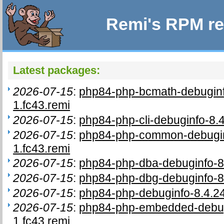
Remi's RPM re
Latest packages:
2026-07-15
:
php84-php-bcmath-debugin
1.fc43.remi
2026-07-15
:
php84-php-cli-debuginfo-8.
2026-07-15
:
php84-php-common-debugin
1.fc43.remi
2026-07-15
:
php84-php-dba-debuginfo-8
2026-07-15
:
php84-php-dbg-debuginfo-8
2026-07-15
:
php84-php-debuginfo-8.4.2
2026-07-15
:
php84-php-embedded-debug
1.fc43.remi