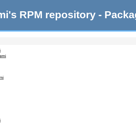
i's RPM repository - Pack
i
remi
mi
i