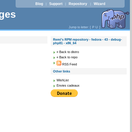
Blog
Support
Repository
Wizard
|
|
|
ages
Jump to letter: [
P
U
]
Remi's RPM repository - fedora - 43 - debug-
php81 - x86_64
« Back to distro
« Back to repo
RSS Feed
Other links
WishList
Envies cadeaux